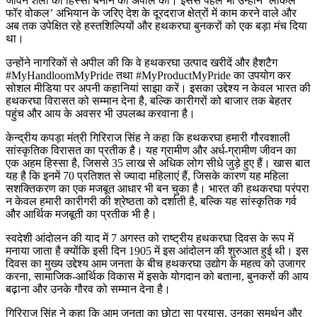
जीवन शैली का हिस्सा बनाने की अपील की। इससे पहले भी उन्होंने ‘लोकल
फॉर वोकल’ अभियान के जरिए देश के दूरदराज क्षेत्रों में काम करने वाले और
अब तक उपेक्षित रहे हस्तशिल्पियों और हथकरघा बुनकरों को एक बड़ा मंच दिया
था।
उन्होंने नागरिकों से अपील की कि वे हथकरघा उत्पाद खरीदें और हैशटैग
#MyHandloomMyPride तथा #MyProductMyPride का उपयोग कर
सोशल मीडिया पर अपनी कहानियां साझा करें। इसका उद्देश्य न केवल भारत की
हथकरघा विरासत को सम्मान देना है, बल्कि कारीगरों को बाजार तक बेहतर
पहुंच और आय के अवसर भी उपलब्ध करवाना है।
केन्द्रीय कपड़ा मंत्री गिरिराज सिंह ने कहा कि हथकरघा हमारी गौरवशाली
सांस्कृतिक विरासत का प्रतीक है। यह ग्रामीण और अर्ध-ग्रामीण जीवन का
एक अहम हिस्सा है, जिससे 35 लाख से अधिक लोग सीधे जुड़े हुए हैं। खास बात
यह है कि इनमें 70 प्रतिशत से ज्यादा महिलाएं हैं, जिसके कारण यह महिला
सशक्तिकरण का एक मजबूत आधार भी बन चुका है। भारत की हथकरघा परंपरा
न केवल हमारी कारीगरी की श्रेष्ठता को दर्शाती है, बल्कि यह सांस्कृतिक गर्व
और आर्थिक मजबूती का प्रतीक भी है।
स्वदेशी आंदोलन की याद में 7 अगस्त को राष्ट्रीय हथकरघा दिवस के रूप में
मनाया जाता है क्योंकि इसी दिन 1905 में इस आंदोलन की शुरुआत हुई थी। इस
दिवस का मुख्य उद्देश्य आम जनता के बीच हथकरघा उद्योग के महत्व को उजागर
करना, सामाजिक-आर्थिक विकास में इसके योगदान को बताना, बुनकरों की आय
बढ़ाना और उनके गौरव को सम्मान देना है।
गिरिराज सिंह ने कहा कि आम जनता का छोटा सा प्रयास, उनका समर्थन और