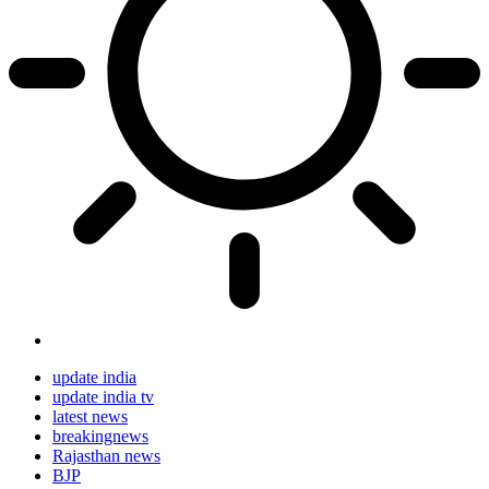
update india
update india tv
latest news
breakingnews
Rajasthan news
BJP