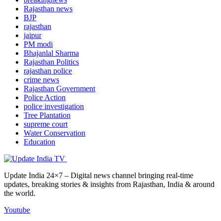
Rajasthan news
BJP
rajasthan
jaipur
PM modi
Bhajanlal Sharma
Rajasthan Politics
rajasthan police
crime news
Rajasthan Government
Police Action
police investigation
Tree Plantation
supreme court
Water Conservation
Education
Update India 24×7 – Digital news channel bringing real-time
updates, breaking stories & insights from Rajasthan, India & around
the world.
Youtube