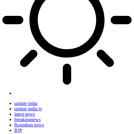
update india
update india tv
latest news
breakingnews
Rajasthan news
BJP