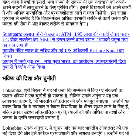
बेहद अहम है क्योंकि इससे अन्य राज्यों के सदस्य भी उन नवाचारों को अपने-
अपने सदनों में लागू करने के लिए प्रेरित होंगे। इससे विधायकों को अपने कार्यों
में और अधिक पारदर्शिता और प्रभावशीलता लाने में मदद मिलेगी। इस साझा
प्रयास से उम्मीद है कि विधानमंडल अधिक प्रभावी तरीके से कार्य करेगा और
जनता की सेवा में और बेहतर तरीके से योगदान देगा।
Suratgarh: अज्ञात चोरों ने उखाड़ा ATM, 4.95 लाख की नकदी लेकर फरार
LG वीके सक्सेना का Atishi से हैरान करने वाला बयान: ‘आपको यमुना मैया
का शाप लगा है’
महावीर मंदिर न्यास के सचिव और पूर्व IPS अधिकारी Kishore Kunal का
निधन
जयपुर में ‘नमो युवा रन – नशा मुक्त भारत’ का आयोजन, उपमुख्यमंत्री दिया
कुमारी ने फ्लैग ऑफ किया
भविष्य की दिशा और चुनौती
Loksabha: श्री बिरला ने यह भी कहा कि सम्मेलन में लिए गए संकल्पों का
पालन भविष्य में एक चुनौती हो सकता है, लेकिन उनके अनुसार यह एक
आवश्यक कदम है, जो भारतीय लोकतंत्र को और मजबूत बनाएगा। उन्होंने यह
स्पष्ट किया कि ये नवाचार न केवल विधायिका के भीतर सुधार लाने के लिए हैं,
बल्कि इनका उद्देश्य लोकतांत्रिक प्रक्रियाओं को और अधिक पारदर्शी और
जनता के प्रति उत्तरदायी बनाना है।
Loksabha: उनके अनुसार, ये सुधार और नवाचार भारतीय लोकतंत्र को एक
नई दिशा देंगे और इसे अधिक प्रभावशाली और सशक्त बनाएंगे। उन्होंने यह भी