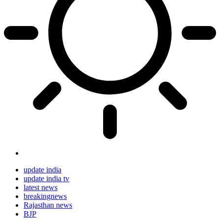
update india
update india tv
latest news
breakingnews
Rajasthan news
BJP